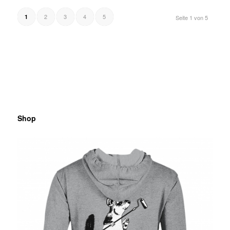
2
3
4
5
1
Seite 1 von 5
Shop