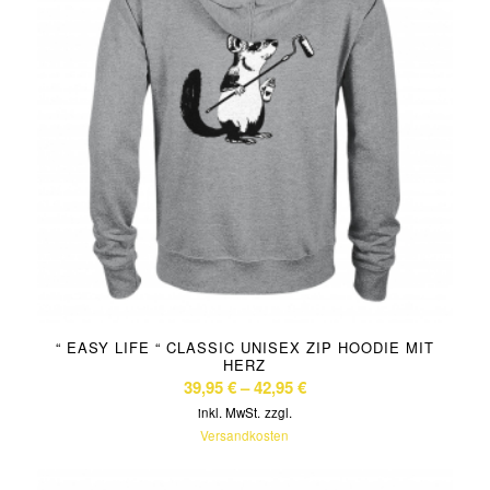
“ EASY LIFE “ CLASSIC UNISEX ZIP HOODIE MIT
HERZ
39,95
€
–
42,95
€
inkl. MwSt.
zzgl.
Versandkosten