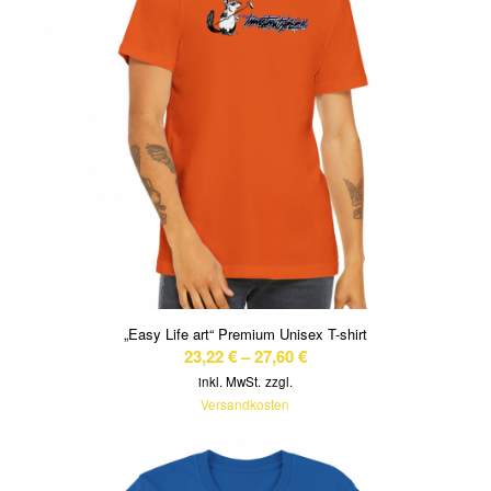
„Easy Life art“ Premium Unisex T-shirt
23,22
€
–
27,60
€
inkl. MwSt.
zzgl.
Versandkosten