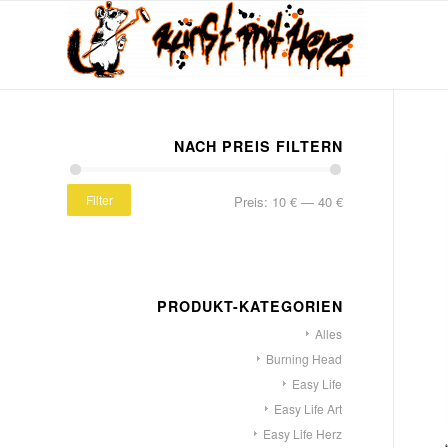
NACH PREIS FILTERN
Filter
Preis:
10 €
—
40 €
PRODUKT-KATEGORIEN
Alles
Burning Head
Easy Life
Easy Life Art
Easy Life Herz