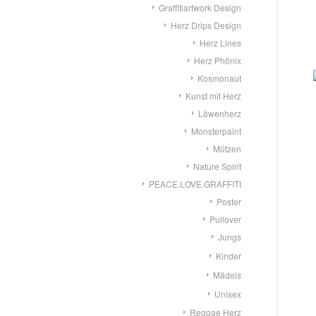
Graffitiartwork Design
Herz Drips Design
Herz Lines
Herz Phönix
Kosmonaut
Kunst mit Herz
Löwenherz
Monsterpaint
Mützen
Nature Spirit
PEACE.LOVE.GRAFFITI
Poster
Pullover
Jungs
Kinder
Mädels
Unisex
Reggae Herz