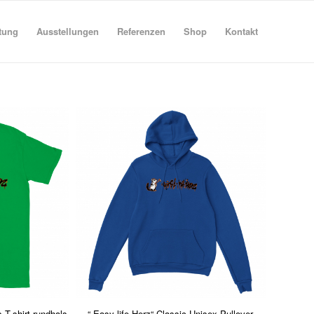
tung
Ausstellungen
Referenzen
Shop
Kontakt
s T-shirt rundhals
“ Easy life Herz“ Classic Unisex Pullover