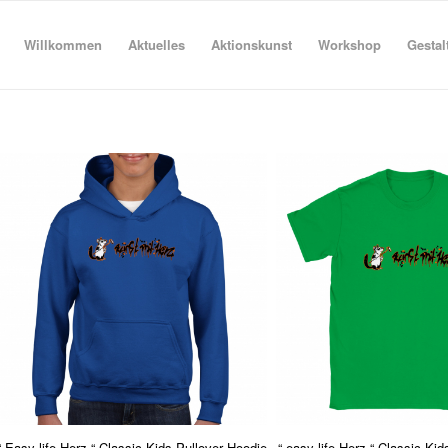
Willkommen
Aktuelles
Aktionskunst
Workshop
Gestal
“ Easy life Herz “ Classic Kids Pullover Hoodie
“ easy life Herz “ Classic Kid