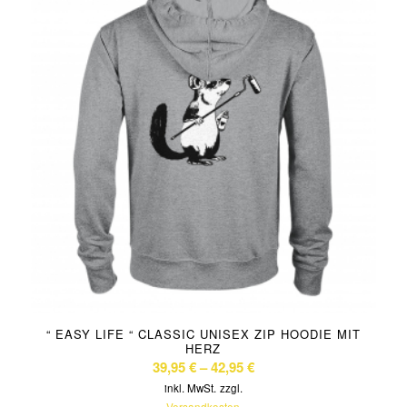
“ EASY LIFE “ CLASSIC UNISEX ZIP HOODIE MIT
HERZ
39,95
€
–
42,95
€
inkl. MwSt.
zzgl.