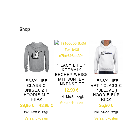
Shop
“ EASY LIFE “
KERAMIK
BECHER WEISS M
IT BUNTER I
“ EASY LIFE “
“ EASY LIFE
NNENSEITE
CLASSIC
ART “ CLASSIC
12,90
€
UNISEX ZIP
PULLOVER
HOODIE MIT
HOODIE FÜR
inkl. MwSt.
zzgl.
HERZ
KIDZ
Versandkosten
39,95
€
–
42,95
€
35,50
€
inkl. MwSt.
zzgl.
inkl. MwSt.
zzgl.
Versandkosten
Versandkosten