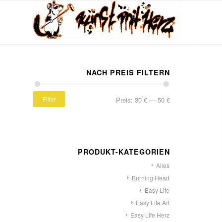
NACH PREIS FILTERN
Filter
Preis:
30 €
—
50 €
PRODUKT-KATEGORIEN
Alles
Burning Head
Easy Life
Easy Life Art
Easy Life Herz