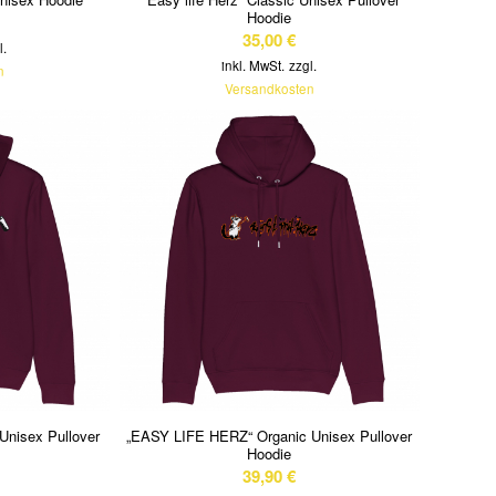
Hoodie
35,00
€
l.
inkl. MwSt.
zzgl.
n
Versandkosten
 Unisex Pullover
„EASY LIFE HERZ“ Organic Unisex Pullover
Hoodie
39,90
€