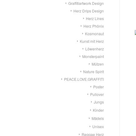
Graffitiartwork Design
Herz Drips Design
Herz Lines
Herz Phönix
Kosmonaut
Kunst mit Herz
Löwenherz
Monsterpaint
Mützen
Nature Spirit
PEACE.LOVE.GRAFFITI
Poster
Pullover
Jungs
Kinder
Mädels
Unisex
Reggae Herz