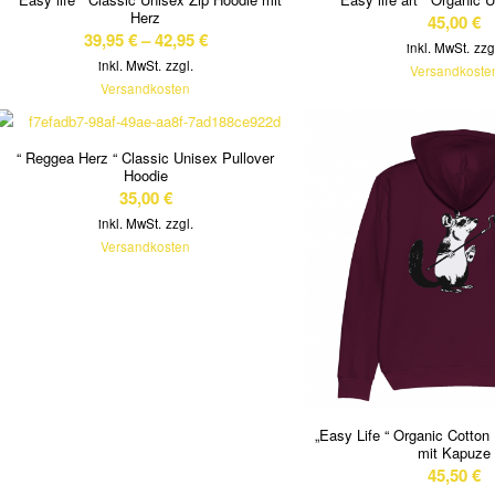
Herz
45,00
€
39,95
€
–
42,95
€
inkl. MwSt.
zzg
inkl. MwSt.
zzgl.
Versandkoste
Versandkosten
“ Reggea Herz “ Classic Unisex Pullover
Hoodie
35,00
€
inkl. MwSt.
zzgl.
Versandkosten
„Easy Life “ Organic Cotton
mit Kapuze
45,50
€