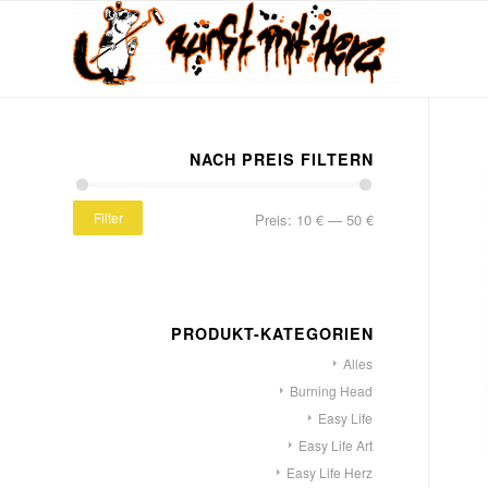
NACH PREIS FILTERN
Filter
Preis:
10 €
—
50 €
PRODUKT-KATEGORIEN
Alles
Burning Head
Easy Life
Easy Life Art
Easy Life Herz