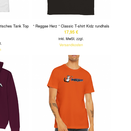
frisches Tank Top
“ Reggae Herz “ Classic T-shirt Kidz rundhals
17,95
€
inkl. MwSt.
zzgl.
l.
Versandkosten
n