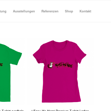
tung
Ausstellungen
Referenzen
Shop
Kontakt
s T-shirt rundhals
“ Easy life Herz“ Premium T-shirt Ladies