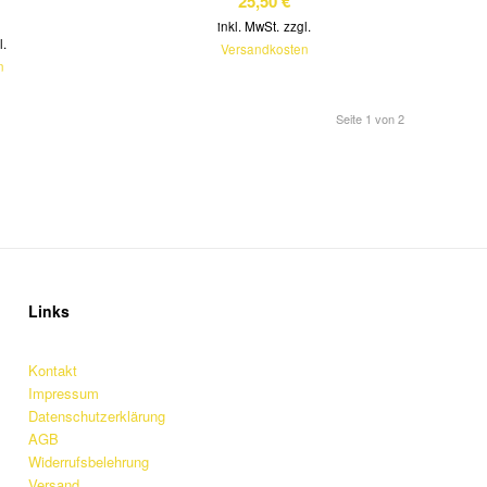
25,50
€
inkl. MwSt.
zzgl.
l.
Versandkosten
n
Seite 1 von 2
Links
Kontakt
Impressum
Datenschutzerklärung
AGB
Widerrufsbelehrung
Versand