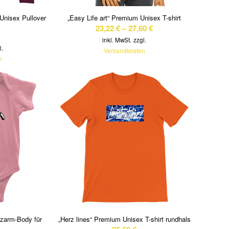
 Unisex Pullover
„Easy Life art“ Premium Unisex T-shirt
23,22
€
–
27,60
€
inkl. MwSt.
zzgl.
l.
Versandkosten
n
rzarm-Body für
„Herz lines“ Premium Unisex T-shirt rundhals