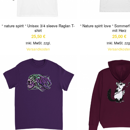
“ nature spirit “ Unisex 3/4 sleeve Raglan T-
“ Nature spirit love “ Sommer
shirt
mit Herz
25,50
€
25,00
€
inkl. MwSt.
zzgl.
inkl. MwSt.
zzg
Versandkosten
Versandkoste