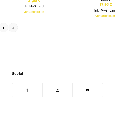
21,50
€
17,95
€
inkl. MwSt.
zzgl.
inkl. MwSt.
zzg
Versandkosten
Versandkoste
2
1
Social