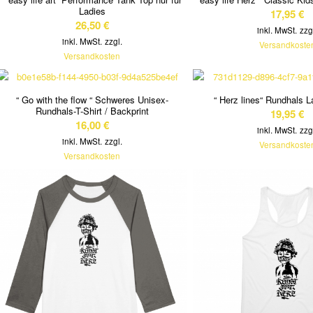
Ladies
17,95
€
26,50
€
inkl. MwSt.
zzg
inkl. MwSt.
zzgl.
Versandkoste
Versandkosten
“ Go with the flow “ Schweres Unisex-
“ Herz lines“ Rundhals L
Rundhals-T-Shirt / Backprint
19,95
€
16,00
€
inkl. MwSt.
zzg
inkl. MwSt.
zzgl.
Versandkoste
Versandkosten