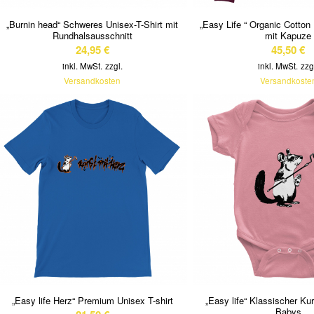
„Burnin head“ Schweres Unisex-T-Shirt mit
„Easy Life “ Organic Cotton
Rundhalsausschnitt
mit Kapuze
24,95
€
45,50
€
inkl. MwSt.
zzgl.
inkl. MwSt.
zzg
Versandkosten
Versandkoste
„Easy life Herz“ Premium Unisex T-shirt
„Easy life“ Klassischer Ku
Babys