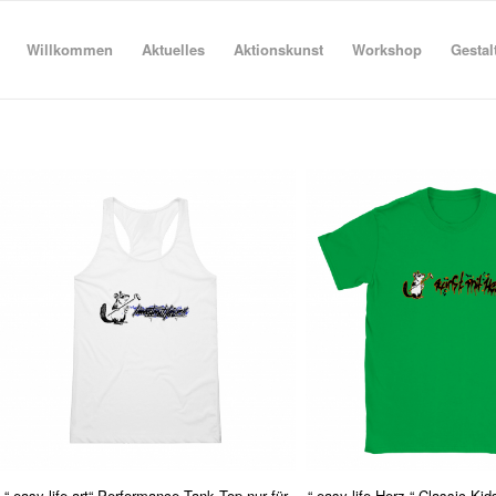
Willkommen
Aktuelles
Aktionskunst
Workshop
Gestal
“ easy life art“ Performance Tank Top nur für
“ easy life Herz “ Classic Kid