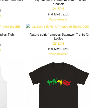
rundhals
21,50
€
l.
inkl. MwSt.
zzgl.
n
Versandkosten
adies T-shirt
“ Nature spirit “ smoves Baumwoll T-shirt für
Ladies
27,26
€
l.
inkl. MwSt.
zzgl.
n
Versandkosten