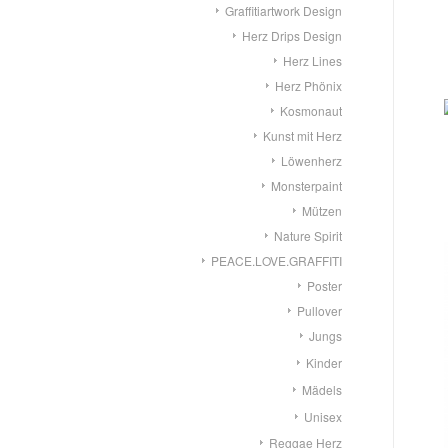
Graffitiartwork Design
Herz Drips Design
Herz Lines
Herz Phönix
Kosmonaut
Kunst mit Herz
Löwenherz
Monsterpaint
Mützen
Nature Spirit
PEACE.LOVE.GRAFFITI
Poster
Pullover
Jungs
Kinder
Mädels
Unisex
Reggae Herz