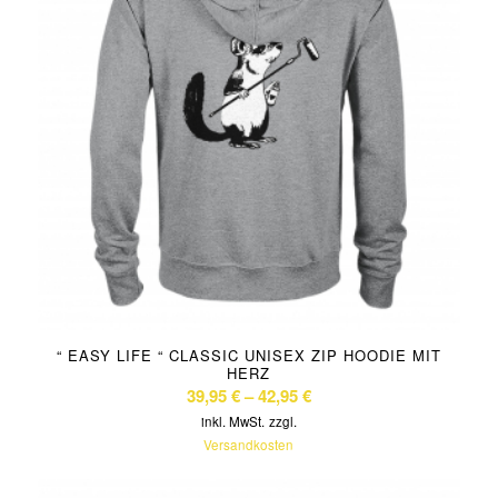
“ EASY LIFE “ CLASSIC UNISEX ZIP HOODIE MIT
HERZ
39,95
€
–
42,95
€
inkl. MwSt.
zzgl.
Versandkosten