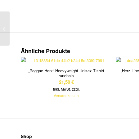
“ Easy life “ Keramik
Becher weiß mit bunter
Innenseite
Ähnliche Produkte
„Reggae Herz“ Heavyweight Unisex T-shirt
„Herz Line
rundhals
21,50
€
inkl. MwSt.
zzgl.
Versandkosten
Shop