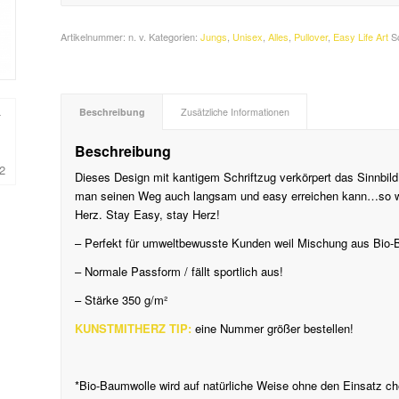
Artikelnummer:
n. v.
Kategorien:
Jungs
,
Unisex
,
Alles
,
Pullover
,
Easy Life Art
S
Beschreibung
Zusätzliche Informationen
Beschreibung
Dieses Design mit kantigem Schriftzug verkörpert das Sinnbild
man seinen Weg auch langsam und easy erreichen kann…so w
Herz. Stay Easy, stay Herz!
– Perfekt für umweltbewusste Kunden
weil Mischung aus Bio-
– Normale Passform / fällt sportlich aus!
– Stärke 350 g/m²
KUNSTMITHERZ TIP:
eine Nummer größer bestellen!
*
Bio-Baumwolle wird auf natürliche Weise ohne den Einsatz ch