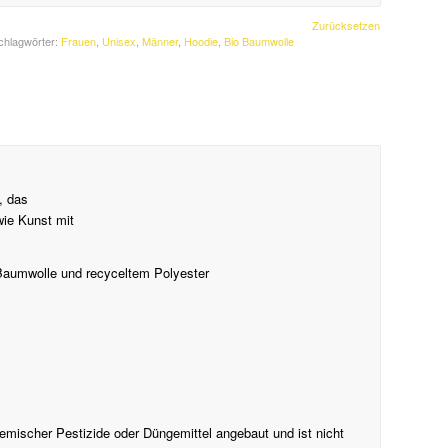
Zurücksetzen
chlagwörter:
Frauen
,
Unisex
,
Männer
,
Hoodie
,
Bio Baumwolle
, das
ie Kunst mit
Baumwolle und recyceltem Polyester
emischer Pestizide oder Düngemittel angebaut und ist nicht