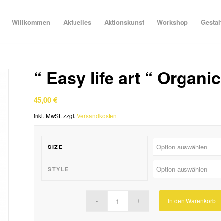
Willkommen
Aktuelles
Aktionskunst
Workshop
Gestal
“ Easy life art “ Organ
45,00
€
inkl. MwSt.
zzgl.
Versandkosten
SIZE
STYLE
In den Warenkorb