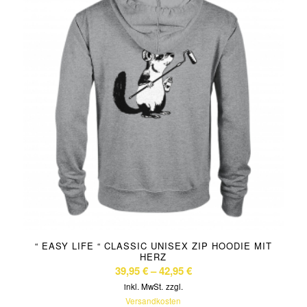
“ EASY LIFE “ CLASSIC UNISEX ZIP HOODIE MIT
HERZ
39,95
€
–
42,95
€
inkl. MwSt.
zzgl.
Versandkosten