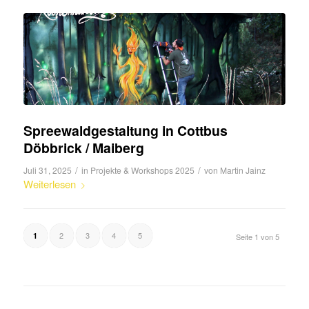
Spreewaldgestaltung in Cottbus
Döbbrick / Maiberg
/
/
Juli 31, 2025
in
Projekte & Workshops 2025
von
Martin Jainz
Weiterlesen
2
3
4
5
1
Seite 1 von 5