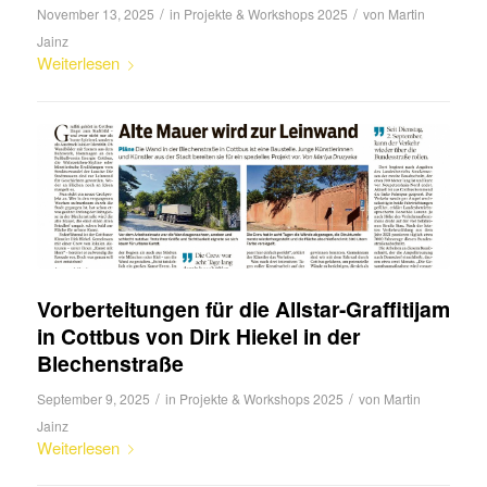
/
/
November 13, 2025
in
Projekte & Workshops 2025
von
Martin
Jainz
Weiterlesen
Vorberteitungen für die Allstar-Graffitijam
in Cottbus von Dirk Hiekel in der
Blechenstraße
/
/
September 9, 2025
in
Projekte & Workshops 2025
von
Martin
Jainz
Weiterlesen