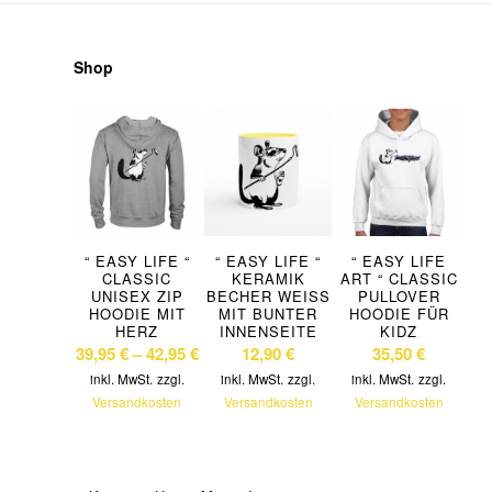
Shop
“ EASY LIFE “
“ EASY LIFE “
“ EASY LIFE
CLASSIC
KERAMIK
ART “ CLASSIC
UNISEX ZIP
BECHER WEISS M
PULLOVER
HOODIE MIT
IT BUNTER I
HOODIE FÜR
HERZ
NNENSEITE
KIDZ
39,95
€
–
42,95
€
12,90
€
35,50
€
inkl. MwSt.
zzgl.
inkl. MwSt.
zzgl.
inkl. MwSt.
zzgl.
Versandkosten
Versandkosten
Versandkosten