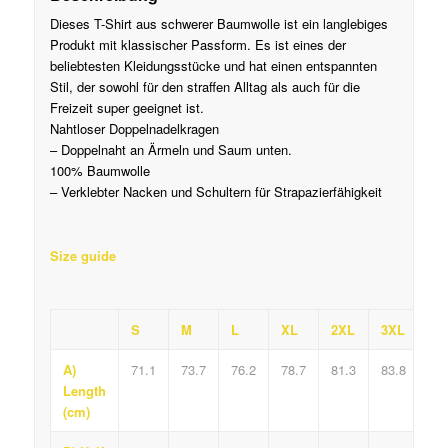
Dieses T-Shirt aus schwerer Baumwolle ist ein langlebiges
Produkt mit klassischer Passform.
Es ist eines der
beliebtesten Kleidungsstücke und hat einen entspannten
Stil, der sowohl für den straffen Alltag als auch für die
Freizeit super geeignet ist
.
Nahtloser Doppelnadelkragen
– Doppelnaht an Ärmeln und Saum unten
.
100% Baumwolle
– Verklebter Nacken und Schultern für Strapazierfähigkeit
Size guide
S
M
L
XL
2XL
3XL
4X
A)
71.1
73.7
76.2
78.7
81.3
83.8
86
Length
(cm)