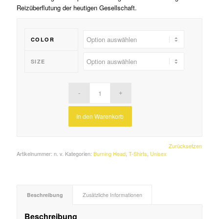
Reizüberflutung der heutigen Gesellschaft.
COLOR
SIZE
In den Warenkorb
Zurücksetzen
Artikelnummer:
n. v.
Kategorien:
Burning Head
,
T-Shirts
,
Unisex
Beschreibung
Zusätzliche Informationen
Beschreibung