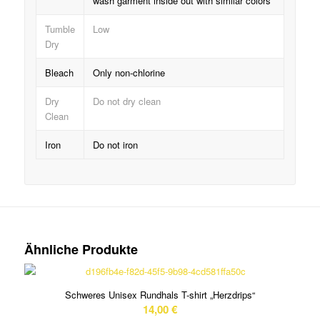
wash garment inside out with similar colors
Tumble
Low
Dry
Bleach
Only non-chlorine
Dry
Do not dry clean
Clean
Iron
Do not iron
Ähnliche Produkte
Schweres Unisex Rundhals T-shirt „Herzdrips“
14,00
€