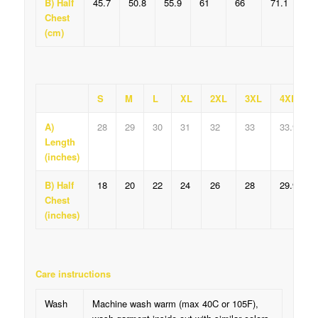
B) Half
45.7
50.8
55.9
61
66
71.1
76
Chest
(cm)
S
M
L
XL
2XL
3XL
4XL
A)
28
29
30
31
32
33
33.9
Length
(inches)
B) Half
18
20
22
24
26
28
29.9
Chest
(inches)
Care instructions
Wash
Machine wash warm (max 40C or 105F),