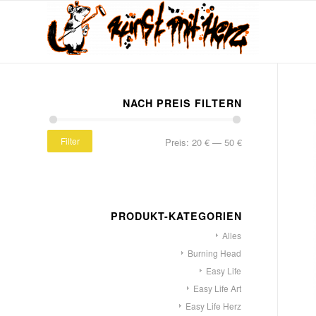
NACH PREIS FILTERN
Filter
Preis:
20 €
—
50 €
PRODUKT-KATEGORIEN
Alles
Burning Head
Easy Life
Easy Life Art
Easy Life Herz