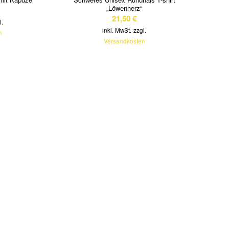
„Löwenherz“
21,50
€
l.
inkl. MwSt.
zzgl.
n
Versandkosten