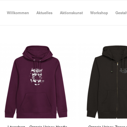
Willkommen
Aktuelles
Aktionskunst
Workshop
Gestal
Löwenherz – Organic Unisex Hoodie
Organic Unisex Zipper