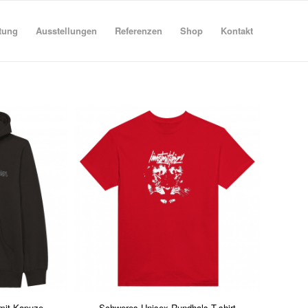
tung
Ausstellungen
Referenzen
Shop
Kontakt
 mit Kapuze
Schweres Unisex Rundhals T-shirt