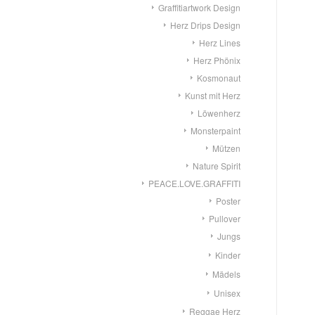
Graffitiartwork Design
Herz Drips Design
Herz Lines
Herz Phönix
Kosmonaut
Kunst mit Herz
Löwenherz
Monsterpaint
Mützen
Nature Spirit
PEACE.LOVE.GRAFFITI
Poster
Pullover
Jungs
Kinder
Mädels
Unisex
Reggae Herz