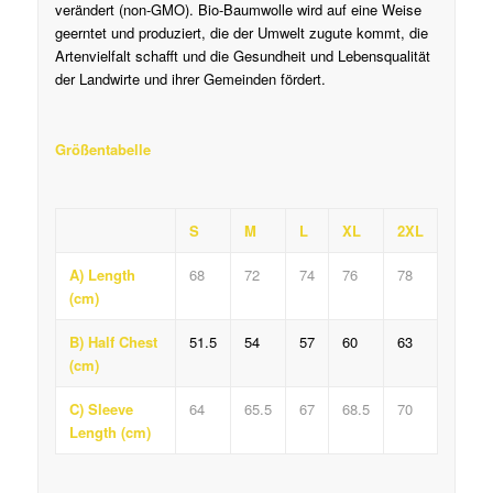
verändert (non-GMO).
Bio-Baumwolle wird auf eine Weise
geerntet und produziert, die der Umwelt zugute kommt, die
Artenvielfalt schafft und die Gesundheit und Lebensqualität
der Landwirte und ihrer Gemeinden fördert.
Größentabelle
S
M
L
XL
2XL
A) Length
68
72
74
76
78
(cm)
B) Half Chest
51.5
54
57
60
63
(cm)
C) Sleeve
64
65.5
67
68.5
70
Length (cm)