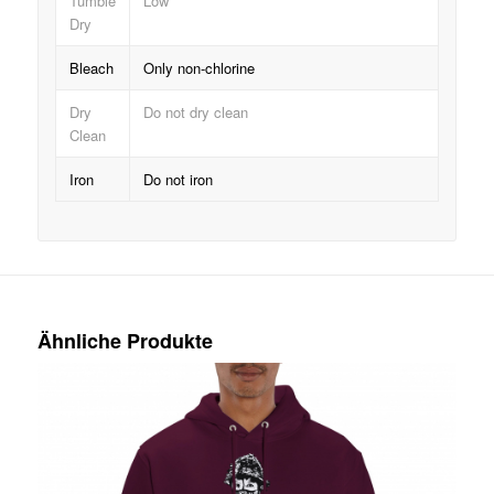
Tumble
Low
Dry
Bleach
Only non-chlorine
Dry
Do not dry clean
Clean
Iron
Do not iron
Ähnliche Produkte