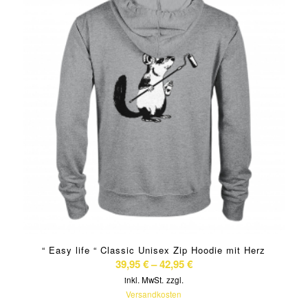
“ Easy life “ Classic Unisex Zip Hoodie mit Herz
39,95
€
–
42,95
€
inkl. MwSt.
zzgl.
Versandkosten