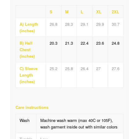
S
M
L
XL
2XL
A) Length
26.8
28.3
29.1
29.9
30.7
(inches)
B) Half
20.3
21.3
22.4
23.6
24.8
Chest
(inches)
C) Sleeve
25.2
25.8
26.4
27
27.6
Length
(inches)
Care instructions
Wash
Machine wash warm (max 40C or 105F),
wash garment inside out with similar colors