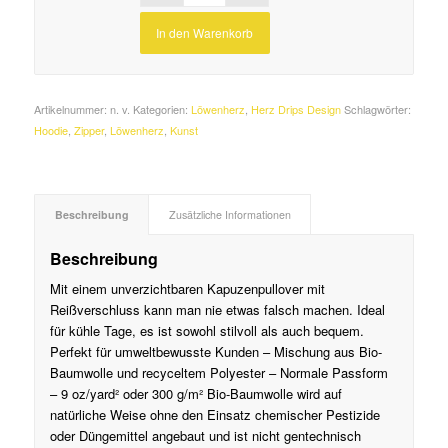
In den Warenkorb
Artikelnummer:
n. v.
Kategorien:
Löwenherz
,
Herz Drips Design
Schlagwörter:
Hoodie
,
Zipper
,
Löwenherz
,
Kunst
Beschreibung
Zusätzliche Informationen
Beschreibung
Mit einem unverzichtbaren Kapuzenpullover mit
Reißverschluss kann man nie etwas falsch machen.
Ideal
für kühle Tage, es ist sowohl stilvoll als auch bequem.
Perfekt für umweltbewusste Kunden
– Mischung aus Bio-
Baumwolle und recyceltem Polyester
– Normale Passform
– 9 oz/yard² oder 300 g/m²
Bio-Baumwolle wird auf
natürliche Weise ohne den Einsatz chemischer Pestizide
oder Düngemittel angebaut und ist nicht gentechnisch