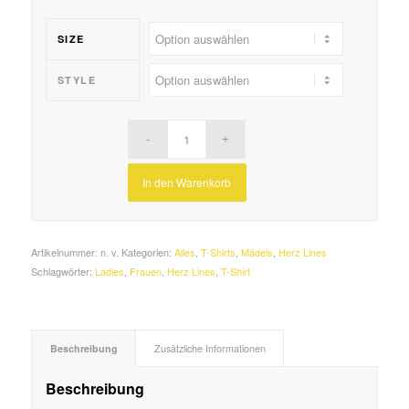
SIZE
STYLE
In den Warenkorb
Artikelnummer:
n. v.
Kategorien:
Alles
,
T-Shirts
,
Mädels
,
Herz Lines
Schlagwörter:
Ladies
,
Frauen
,
Herz Lines
,
T-Shirt
Beschreibung
Zusätzliche Informationen
Beschreibung