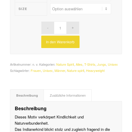
SIZE
In den Warenkorb
Artikelnummer:
n. v.
Kategorien:
Nature Spirit
,
Alles
,
T-Shirts
,
Jungs
,
Unisex
Schlagwörter:
Frauen
,
Unisex
,
Männer
,
Nature spirit
,
Heavyweight
Beschreibung
Zusätzliche Informationen
Beschreibung
Dieses Motiv verkörpert Kindlichkeit und
Naturverbundenheit.
Das Indianerkind blickt stolz und zugleich fragend in die