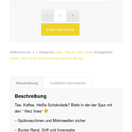
In den Warenkorb
Artikelnummer:
n. v.
Kategorien:
Alles
,
Tassen
,
Herz Lines
Schlagwörter:
Kaffee
,
Herz Lines
,
Good morning
,
Keramik Becher
Beschreibung
Zusätzliche Informationen
Beschreibung
Tee, Kaffee, Heiße Schokolade? Bleib in der der Spur mit
den “ Herz lines“
– Spülmaschinen und Mirkrowellen sicher
– Bunter Rand, Griff und Innenseite