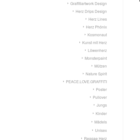
Graffitiartwork Design
Herz Drips Design
Herz Lines
Herz Phönix
Kosmonaut
Kunst mit Herz
Löwenherz
Monsterpaint
Mützen
Nature Spirit
PEACE.LOVE.GRAFFITI
Poster
Pullover
Jungs
Kinder
Mädels
Unisex
Reggae Herz