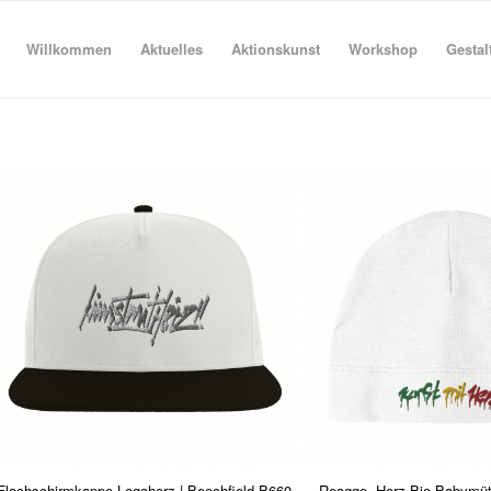
Willkommen
Aktuelles
Aktionskunst
Workshop
Gestal
Flachschirmkappe Logoherz | Beechfield B660
Reagge -Herz Bio-Babymüt