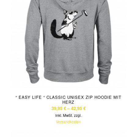
“ EASY LIFE “ CLASSIC UNISEX ZIP HOODIE MIT
HERZ
39,95
€
–
42,95
€
inkl. MwSt.
zzgl.
Versandkosten