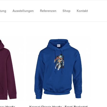
tung
Ausstellungen
Referenzen
Shop
Kontakt
isex Hoodie
„Kosmo“ Classic Hoodie +Front/ Backprint|