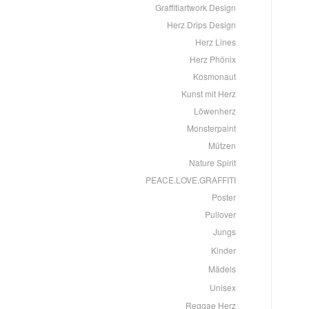
Graffitiartwork Design
Herz Drips Design
Herz Lines
Herz Phönix
Kosmonaut
Kunst mit Herz
Löwenherz
Monsterpaint
Mützen
Nature Spirit
PEACE.LOVE.GRAFFITI
Poster
Pullover
Jungs
Kinder
Mädels
Unisex
Reggae Herz