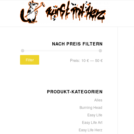
NACH PREIS FILTERN
Filter
Preis:
10 €
—
50 €
PRODUKT-KATEGORIEN
Alles
Burning Head
Easy Life
Easy Life Art
Easy Life Herz