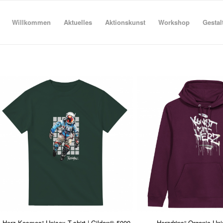
Willkommen
Aktuelles
Aktionskunst
Workshop
Gestal
„Herz-Kosmos“ Unisex T-shirt | Gildan® 5000
„Herzdrips“ Organic Un