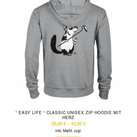
“ EASY LIFE “ CLASSIC UNISEX ZIP HOODIE MIT
HERZ
39,95
€
–
42,95
€
inkl. MwSt.
zzgl.