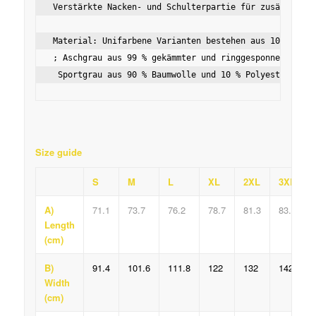
Verstärkte Nacken- und Schulterpartie für zusätzliche 
Material: Unifarbene Varianten bestehen aus 100 % Bau
; Aschgrau aus 99 % gekämmter und ringgesponnener Air
 Sportgrau aus 90 % Baumwolle und 10 % Polyester; Mel
Size guide
S
M
L
XL
2XL
3XL
A)
71.1
73.7
76.2
78.7
81.3
83.8
Length
(cm)
B)
91.4
101.6
111.8
122
132
142.2
Width
(cm)