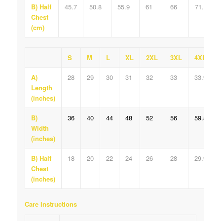
B) Half
45.7
50.8
55.9
61
66
71.1
Chest
(cm)
S
M
L
XL
2XL
3XL
4XL
A)
28
29
30
31
32
33
33.9
Length
(inches)
B)
36
40
44
48
52
56
59.8
Width
(inches)
B) Half
18
20
22
24
26
28
29.9
Chest
(inches)
Care Instructions