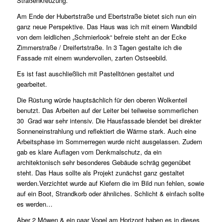
Straßenkreuzung.
Am Ende der Hubertstraße und Ebertstraße bietet sich nun ein
ganz neue Perspektive. Das Haus was ich mit einem Wandbild
von dem leidlichen „Schmierlook“ befreie steht an der Ecke
Zimmerstraße / Dreifertstraße. In 3 Tagen gestalte ich die
Fassade mit einem wundervollen, zarten Ostseebild.
Es ist fast auschließlich mit Pastelltönen gestaltet und
gearbeitet.
Die Rüstung würde hauptsächlich für den oberen Wolkenteil
benutzt. Das Arbeiten auf der Leiter bei teilweise sommerlichen
30 Grad war sehr intensiv. Die Hausfassade blendet bei direkter
Sonneneinstrahlung und reflektiert die Wärme stark. Auch eine
Arbeitsphase im Sommerregen wurde nicht ausgelassen. Zudem
gab es klare Auflagen vom Denkmalschutz, da ein
architektonisch sehr besonderes Gebäude schräg gegenübet
steht. Das Haus sollte als Projekt zunächst ganz gestaltet
werden.Verzichtet wurde auf Kiefern die im Bild nun fehlen, sowie
auf ein Boot, Strandkorb oder ähnliches. Schlicht & einfach sollte
es werden…
Aber 2 Möwen & ein paar Vogel am Horizont haben es in dieses