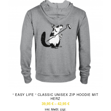
“ EASY LIFE “ CLASSIC UNISEX ZIP HOODIE MIT
HERZ
39,95
€
–
42,95
€
inkl. MwSt.
zzgl.